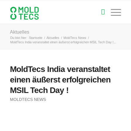
Aktuelles
Du bist hier:
Startseite
/
Aktuelles
/
MoldTecs News
/
MoldTecs India veranstaltet einen äußerst erfolgreichen MSIL Tech Day !...
MoldTecs India veranstaltet
einen äußerst erfolgreichen
MSIL Tech Day !
MOLDTECS NEWS