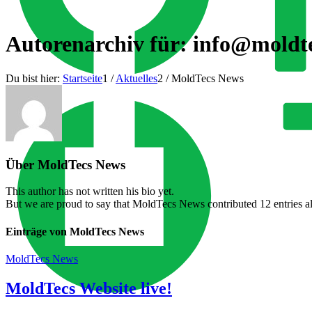
Autorenarchiv für:
info@moldt
Du bist hier:
Startseite
1
/
Aktuelles
2
/
MoldTecs News
Über
MoldTecs News
This author has not written his bio yet.
But we are proud to say that
MoldTecs News
contributed 12 entries a
Einträge von MoldTecs News
MoldTecs News
MoldTecs Website live!