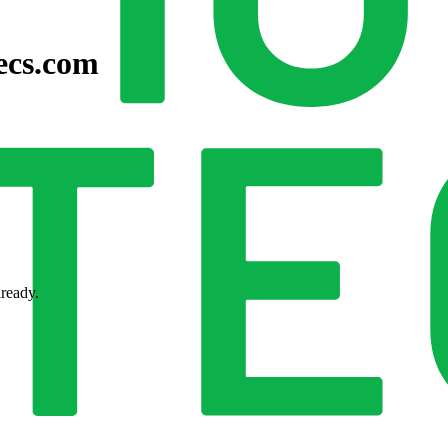
ecs.com
lready.