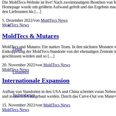
Die MoldTecs-Website ist live! Nach zweimonatigem Bestehen von 
Homepage wurde mit größtem Aufwand gefeilt und das Ergebnis macht 
den Lieferanten bis […]
5. Dezember 2022
/
von
MoldTecs News
MoldTecs News
MoldTecs & Mutares
MoldTecs und Mutares: Ein starkes Team. In den nächsten Monaten 
Firma
Entkoppelung der MoldTecs-Standorte von der ehemaligen Zentrale i
geschlossen werden und so […]
20. November 2022
/
von
MoldTecs News
MoldTecs News
Lösungen
Internationale Expansion
Aufbau von Standorten in den USA und China schreitet voran Neben d
Technologien
und in den USA aufgebaut werden. Durch das Carve-Out von Mann+H
15. November 2022
/
von
MoldTecs News
MoldTecs News