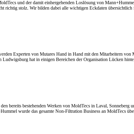
MoldTecs und der damit einhergehenden Loslösung von Mann+Hummel g
richtig stolz. Wir bilden dabei alle wichtigen Eckdaten übersichtli
werden Experten von Mutares Hand in Hand mit den Mitarbeitern von 
n Ludwigsburg hat in einigen Bereichen der Organisation Lücken hint
en bereits bestehenden Werken von MoldTecs in Laval, Sonneberg und 
ummel wurde das gesamte Non-Filtration Business an MoldTecs überg