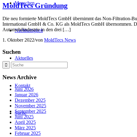
Menschen
MoldTecs Gründung
Die neu formierte MoldTecs GmbH übernimmt das Non-Filtration
International GmbH & Co. KG als MoldTecs GmbH übernommen. Der Dea
Automobilindustrie in den drei […]
Nachhaltigkeit
1. Oktober 2022
/
von
MoldTecs News
Suchen
Aktuelles
News Archive
Kontakt
Juni 2026
Januar 2026
Dezember 2025
November 2025
September 2025
Suche
Juni 2025
April 2025
März 2025
Februar 2025