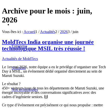
Archive pour le mois : juin,
2026
Vous êtes ici :
Accueil
1
/
Actualités
2
/
2026
3
/
juin
MoldTecs India organise une journée
Entreprise
technologique MSIL très réussie !
Actualités de MoldTecs
Le 1er mai 2026, notre équipe a eu le privilège d’organiser une Tech
Solutions
Day à MSIL, un événement dédié organisé directement au sein de
Maruti Suzuki.
Le résultat ?
450+ visiteurs issus de tous les départements de Maruti Suzuki, une
Nos technologies
énergie incroyable et des conversations significatives avec des
cadres d’ingénierie seniors. 🙌
Ce type d’événement est précisément ce qui nous propulse : mettre