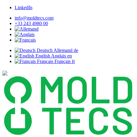
LinkedIn
info@moldtecs.com
+33 243 4980 00
Deutsch
Allemand
de
English
Anglais
en
Français
Français
fr