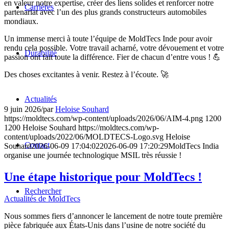
en valeur notre expertise, créer des liens solides et renforcer notre
Carrières
partenariat avec l’un des plus grands constructeurs automobiles
mondiaux.
Un immense merci à toute l’équipe de MoldTecs Inde pour avoir
rendu cela possible. Votre travail acharné, votre dévouement et votre
Durabilité
passion ont fait toute la différence. Fier de chacun d’entre vous ! 💪
Des choses excitantes à venir. Restez à l’écoute. 🚀
Actualités
9 juin 2026
/
par
Heloise Souhard
https://moldtecs.com/wp-content/uploads/2026/06/AIM-4.png
1200
1200
Heloise Souhard
https://moldtecs.com/wp-
content/uploads/2022/06/MOLDTECS-Logo.svg
Heloise
Contact
Souhard
2026-06-09 17:04:02
2026-06-09 17:20:29
MoldTecs India
organise une journée technologique MSIL très réussie !
Une étape historique pour MoldTecs !
Rechercher
Actualités de MoldTecs
Nous sommes fiers d’annoncer le lancement de notre toute première
pièce fabriquée aux États-Unis dans l’usine de notre société du