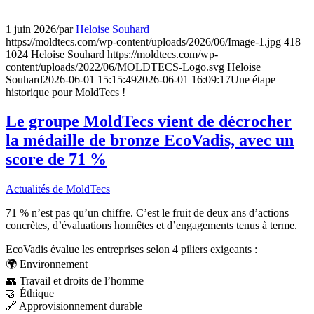
1 juin 2026
/
par
Heloise Souhard
https://moldtecs.com/wp-content/uploads/2026/06/Image-1.jpg
418
1024
Heloise Souhard
https://moldtecs.com/wp-
content/uploads/2022/06/MOLDTECS-Logo.svg
Heloise
Souhard
2026-06-01 15:15:49
2026-06-01 16:09:17
Une étape
historique pour MoldTecs !
Le groupe MoldTecs vient de décrocher
la médaille de bronze EcoVadis, avec un
score de 71 %
Actualités de MoldTecs
71 % n’est pas qu’un chiffre. C’est le fruit de deux ans d’actions
concrètes, d’évaluations honnêtes et d’engagements tenus à terme.
EcoVadis évalue les entreprises selon 4 piliers exigeants :
🌍 Environnement
👥 Travail et droits de l’homme
🤝 Éthique
🔗 Approvisionnement durable