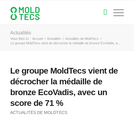
Actualités
Vous êtes ici :
Accueil
/
Actualités
/
Actualités de MoldTecs
/
Le groupe MoldTecs vient de décrocher la médaille de bronze EcoVadis, a...
Le groupe MoldTecs vient de
décrocher la médaille de
bronze EcoVadis, avec un
score de 71 %
ACTUALITÉS DE MOLDTECS