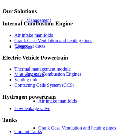
Our Solutions
Management
Internal Combustion Engine
Air intake manifolds
Crank Case Ventilation and heating pipes
Charge air ducts
Solutions
Electric Vehicle Powertrain
Thermal management module
Internal Combustion Engines
Multiway valve
Venting unit
Contacting Cells System (CCS)
Hydrogen powertrain
Air intake manifolds
Low leakage valve
Tanks
Crank Case Ventilation and heating pipes
Coolant Tanks