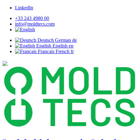
LinkedIn
+33 243 4980 00
info@moldtecs.com
Deutsch
German
de
English
English
en
Français
French
fr