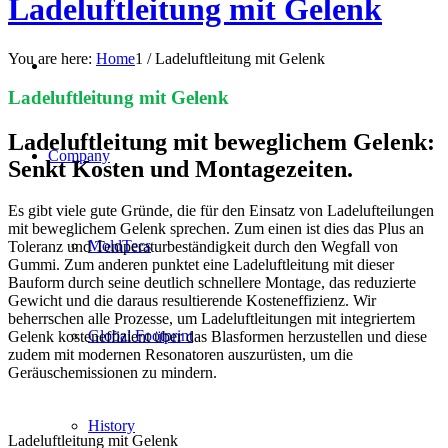
Ladeluftleitung mit Gelenk
You are here:
Home
1
/
Ladeluftleitung mit Gelenk
Ladeluftleitung mit Gelenk
Ladeluftleitung mit beweglichem Gelenk:
Company
Senkt Kosten und Montagezeiten.
Es gibt viele gute Gründe, die für den Einsatz von Ladelufteilungen
mit beweglichem Gelenk sprechen. Zum einen ist dies das Plus an
MoldTecs
Toleranz und Temperaturbeständigkeit durch den Wegfall von
Gummi. Zum anderen punktet eine Ladeluftleitung mit dieser
Bauform durch seine deutlich schnellere Montage, das reduzierte
Gewicht und die daraus resultierende Kosteneffizienz. Wir
beherrschen alle Prozesse, um Ladeluftleitungen mit integriertem
Global Footprint
Gelenk kosteneffizient über das Blasformen herzustellen und diese
zudem mit modernen Resonatoren auszurüsten, um die
Geräuschemissionen zu mindern.
History
Ladeluftleitung mit Gelenk